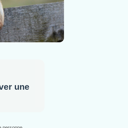
uver une
e personne