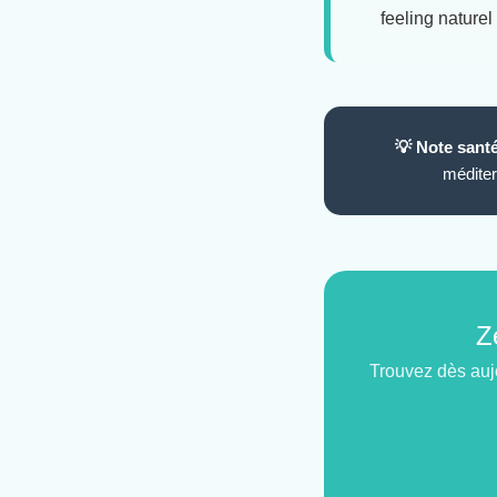
feeling naturel
💡 Note santé
méditer
Z
Trouvez dès aujo