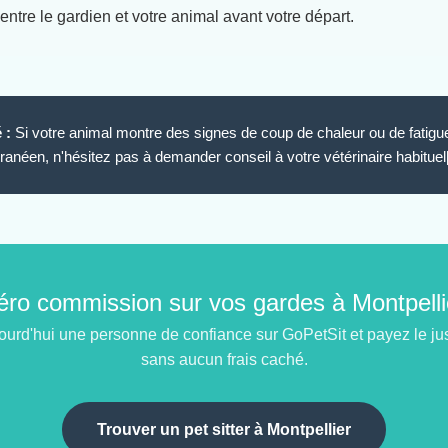
 entre le gardien et votre animal avant votre départ.
 :
Si votre animal montre des signes de coup de chaleur ou de fatigue
ranéen, n'hésitez pas à demander conseil à votre vétérinaire habituel[c
éro commission sur vos gardes à Montpelli
urd'hui une personne de confiance sur GoPetSit et payez le just
sans aucun frais caché.
Trouver un pet sitter à Montpellier