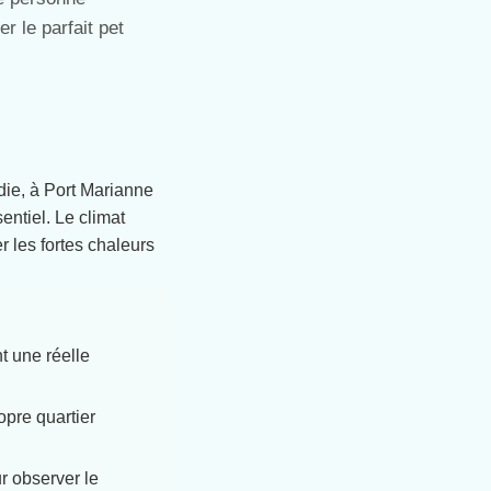
r le parfait pet
die, à Port Marianne
ntiel. Le climat
r les fortes chaleurs
t une réelle
opre quartier
r observer le