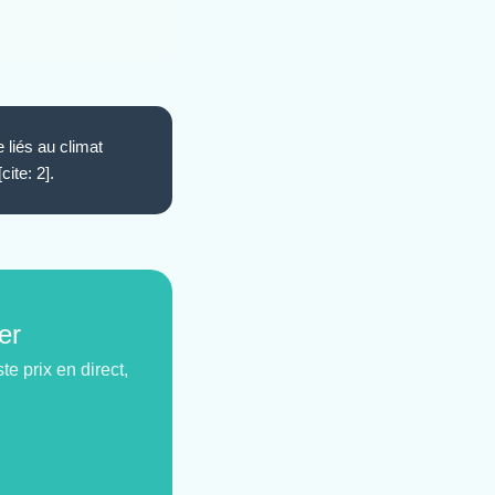
 liés au climat
ite: 2].
er
e prix en direct,