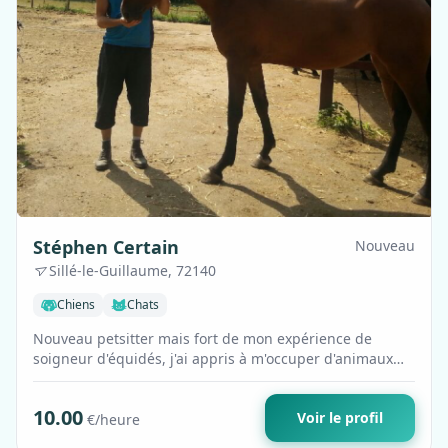
Stéphen Certain
Nouveau
Sillé-le-Guillaume, 72140
Chiens
Chats
Nouveau petsitter mais fort de mon expérience de
soigneur d'équidés, j'ai appris à m'occuper d'animaux
depuis des années, souvent entouré d…
10.00
Voir le profil
€/heure