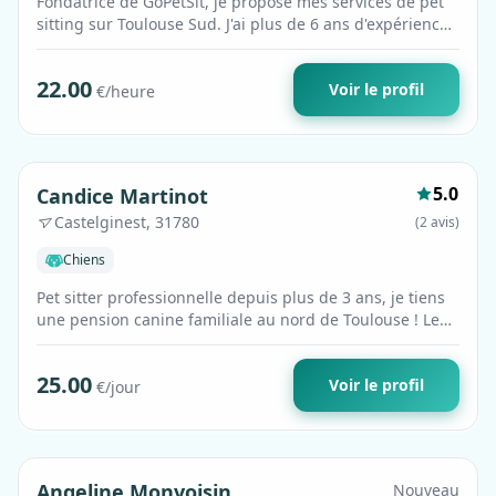
Fondatrice de GoPetSit, je propose mes services de pet
sitting sur Toulouse Sud. J'ai plus de 6 ans d'expérience
en garde d'animaux et je…
22.00
Voir le profil
€/heure
Premium
5.0
Candice Martinot
Castelginest, 31780
(2 avis)
Chiens
Pet sitter professionnelle depuis plus de 3 ans, je tiens
une pension canine familiale au nord de Toulouse ! Le
tarif journalier est de 2…
25.00
Voir le profil
€/jour
Premium
Angeline Monvoisin
Nouveau