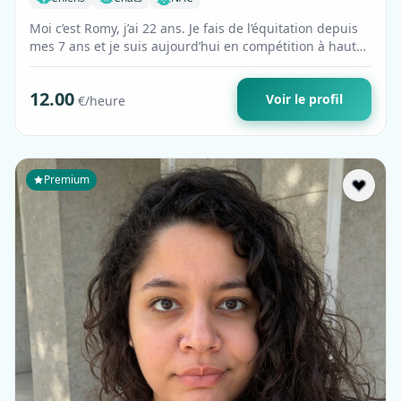
Moi c’est Romy, j’ai 22 ans. Je fais de l’équitation depuis
mes 7 ans et je suis aujourd’hui en compétition à haut
niveau. Passionnée, à…
12.00
Voir le profil
€/heure
Premium