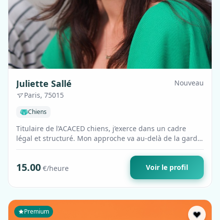
Juliette Sallé
Nouveau
Paris, 75015
Chiens
Titulaire de l’ACACED chiens, j’exerce dans un cadre
légal et structuré. Mon approche va au-delà de la garde
classique : observation fine, é…
15.00
Voir le profil
€/heure
Premium