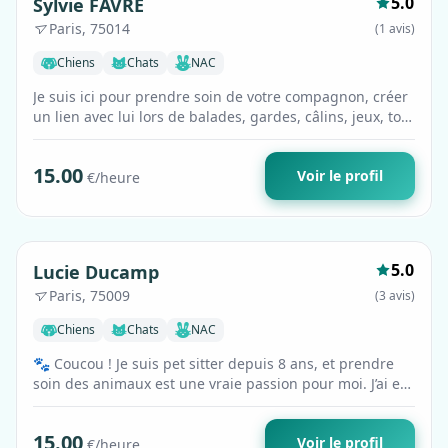
5.0
Sylvie FAVRE
Paris, 75014
(1 avis)
Chiens
Chats
NAC
Je suis ici pour prendre soin de votre compagnon, créer
un lien avec lui lors de balades, gardes, câlins, jeux, tout
en construisant un rapp…
15.00
Voir le profil
€/heure
Premium
5.0
Lucie Ducamp
Paris, 75009
(3 avis)
Chiens
Chats
NAC
🐾 Coucou ! Je suis pet sitter depuis 8 ans, et prendre
soin des animaux est une vraie passion pour moi. J’ai eu
la chance de m’occuper de …
15.00
Voir le profil
€/heure