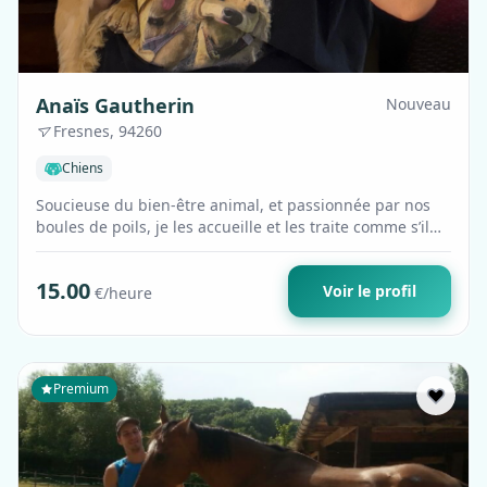
Anaïs Gautherin
Nouveau
Fresnes, 94260
Chiens
Soucieuse du bien-être animal, et passionnée par nos
boules de poils, je les accueille et les traite comme s’il
s’agissait des miens, câlins…
15.00
Voir le profil
€/heure
Premium