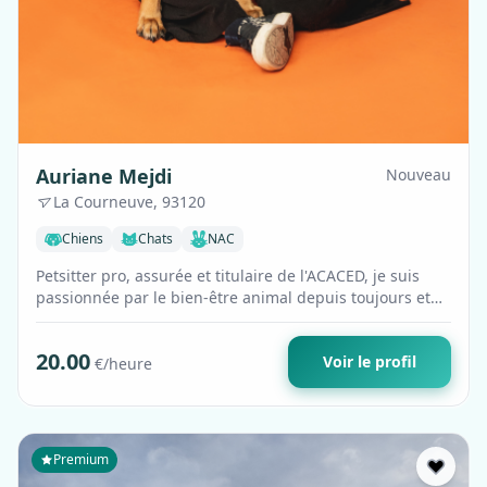
Auriane Mejdi
Nouveau
La Courneuve, 93120
Chiens
Chats
NAC
Petsitter pro, assurée et titulaire de l'ACACED, je suis
passionnée par le bien-être animal depuis toujours et
engagée en association. Bienv…
20.00
Voir le profil
€/heure
Premium