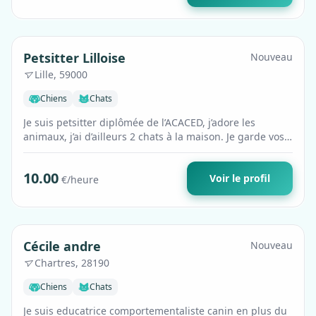
Premium
Petsitter Lilloise
Nouveau
Lille, 59000
Chiens
Chats
Je suis petsitter diplômée de l’ACACED, j’adore les
animaux, j’ai d’ailleurs 2 chats à la maison. Je garde vos
chats et/ou chiens à votre …
10.00
Voir le profil
€/heure
Premium
Cécile andre
Nouveau
Chartres, 28190
Chiens
Chats
Je suis educatrice comportementaliste canin en plus du