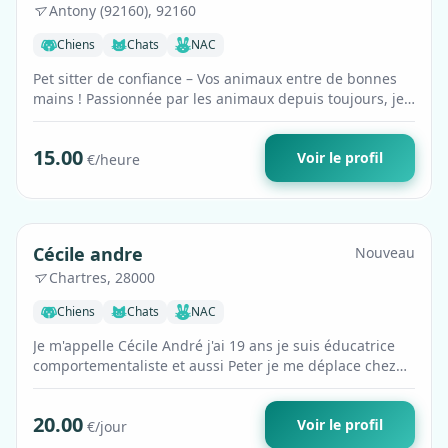
Antony (92160), 92160
Chiens
Chats
NAC
Pet sitter de confiance – Vos animaux entre de bonnes
mains ! Passionnée par les animaux depuis toujours, je
prends soin de vos compagno…
15.00
Voir le profil
€/heure
Premium
Cécile andre
Nouveau
Chartres, 28000
Chiens
Chats
NAC
Je m'appelle Cécile André j'ai 19 ans je suis éducatrice
comportementaliste et aussi Peter je me déplace chez
vous pour garder votre chien…
20.00
Voir le profil
€/jour