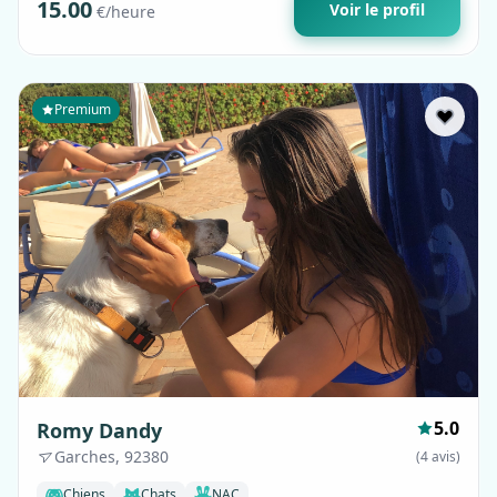
15.00
Voir le profil
€/heure
Premium
5.0
Romy Dandy
Garches, 92380
(4 avis)
Chiens
Chats
NAC