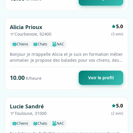
Premium
5.0
Alicia Prioux
Courbevoie, 92400
(3 avis)
Chiens
Chats
NAC
Bonjour je m'appelle Alicia et je suis en formation métier
animalier. Je propose des balades pour vos chiens, des
visites, eau, litières, …
10.00
Voir le profil
€/heure
Premium
5.0
Lucie Sandré
Toulouse, 31000
(2 avis)
Chiens
Chats
NAC