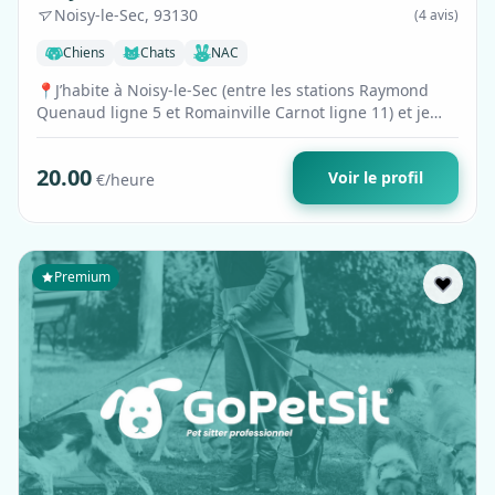
Noisy-le-Sec, 93130
(4 avis)
Chiens
Chats
NAC
📍J’habite à Noisy-le-Sec (entre les stations Raymond
Quenaud ligne 5 et Romainville Carnot ligne 11) et je
suis très flexible dans mes dépla…
20.00
Voir le profil
€/heure
Premium