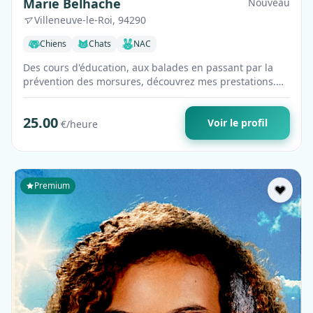
Marie Belhache
Nouveau
Villeneuve-le-Roi, 94290
Chiens
Chats
NAC
Des cours d'éducation, aux balades en passant par la
prévention des morsures, découvrez mes prestations.
Les services de visites pour chats …
25.00
Voir le profil
€/heure
Premium