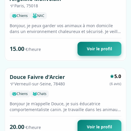
Paris, 75018
Chiens
NAC
Bonjour, je peux garder vos animaux à mon domicile
dans un environnement chaleureux et sécurisé. Je veille
à répondre à tous leurs besoins e…
15.00
Voir le profil
€/heure
Premium
5.0
Douce Faivre d'Arcier
Verneuil-sur-Seine, 78480
(6 avis)
Chiens
Chats
Bonjour Je m'appelle Douce, je suis éducatrice
comportementaliste canin. Je travaille dans les animaux
depuis 4 ans, j'ai réalisé une prem…
20.00
Voir le profil
€/heure