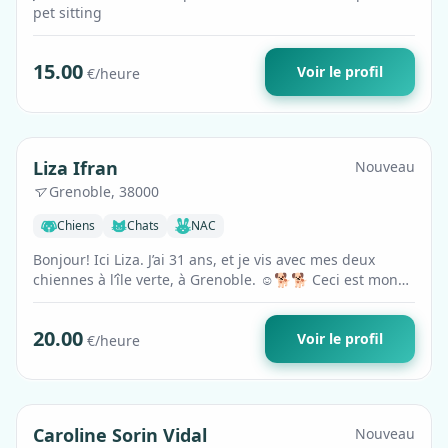
pet sitting
15.00
Voir le profil
€/heure
Premium
Liza Ifran
Nouveau
Grenoble, 38000
Chiens
Chats
NAC
Bonjour! Ici Liza. J’ai 31 ans, et je vis avec mes deux
chiennes à l’île verte, à Grenoble. ☺️🐕🐕 Ceci est mon
travail et ma passion. Je su…
20.00
Voir le profil
€/heure
Premium
Caroline Sorin Vidal
Nouveau