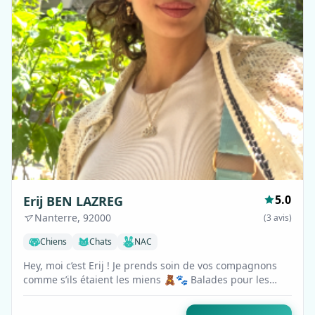
5.0
Erij BEN LAZREG
Nanterre, 92000
(3 avis)
Chiens
Chats
NAC
Hey, moi c’est Erij ! Je prends soin de vos compagnons
comme s’ils étaient les miens 🧸🐾 Balades pour les
toutous, câlins et hébergement …