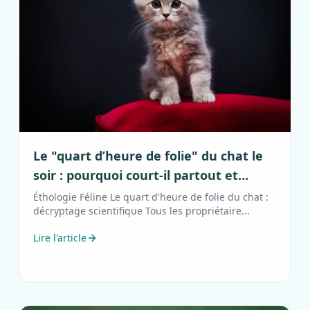
Le "quart d’heure de folie" du chat le
soir : pourquoi court-il partout et
comment l'apaiser ?
Éthologie Féline Le quart d'heure de folie du chat :
décryptage scientifique Tous les propriétaire...
Lire l'article