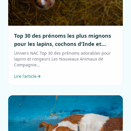
Top 30 des prénoms les plus mignons
pour les lapins, cochons d'Inde et
petits rongeurs (NAC)
Univers NAC Top 30 des prénoms adorables pour
lapins et rongeurs Les Nouveaux Animaux de
Compagnie...
Lire l'article