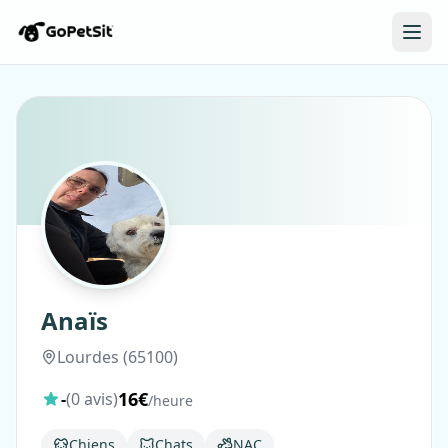
Anaïs
Lourdes (65100)
16€
-
(0 avis)
/heure
Chiens
Chats
NAC