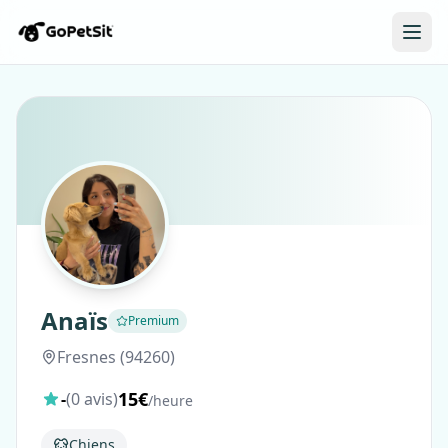
Anaïs
Premium
Fresnes (94260)
15€
-
(0 avis)
/heure
Chiens