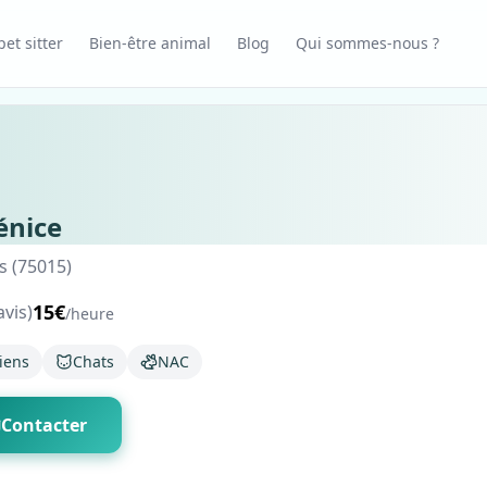
et sitter
Bien-être animal
Blog
Qui sommes-nous ?
énice
s (75015)
15€
avis)
/heure
iens
Chats
NAC
Contacter