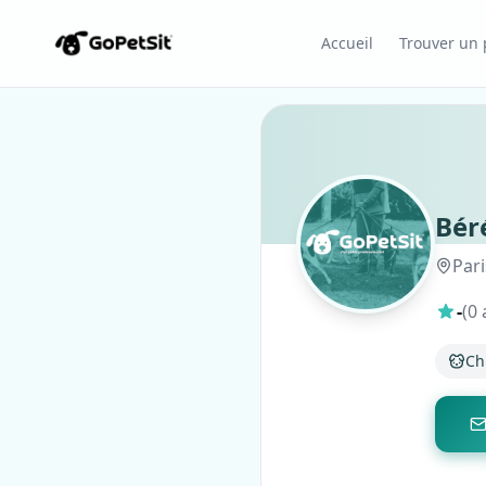
Accueil
Trouver un p
Bér
Pari
-
(0 
Ch