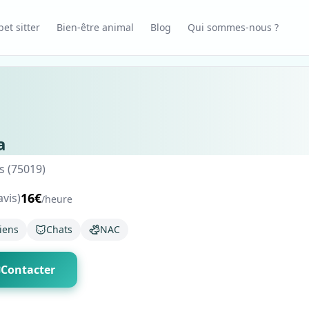
et sitter
Bien-être animal
Blog
Qui sommes-nous ?
a
s (75019)
16€
avis)
/heure
iens
Chats
NAC
Contacter