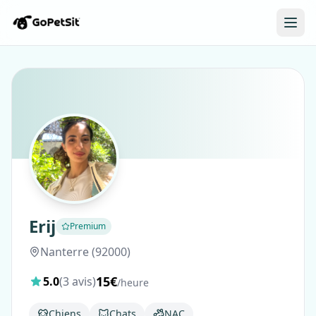
Erij
Premium
Nanterre (92000)
15€
5.0
(3 avis)
/heure
Chiens
Chats
NAC