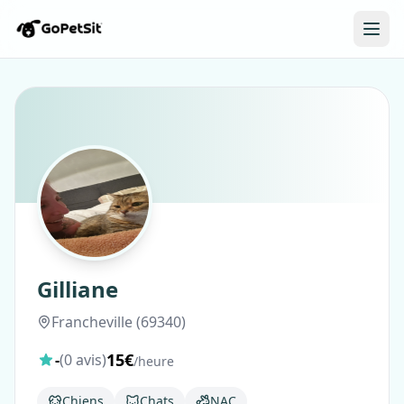
Gilliane
Francheville (69340)
15€
-
(0 avis)
/heure
Chiens
Chats
NAC