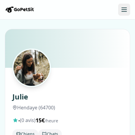
Julie
Hendaye (64700)
15€
-
(0 avis)
/heure
Chiens
Chats