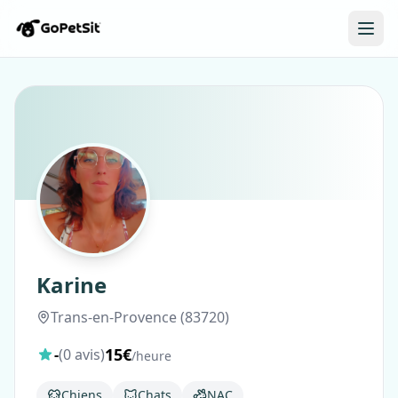
Karine
Trans-en-Provence (83720)
15€
-
(0 avis)
/heure
Chiens
Chats
NAC