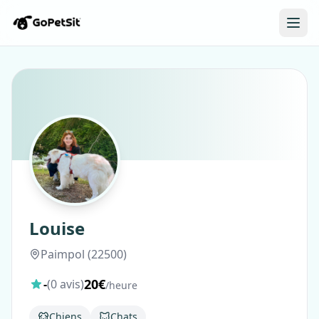
Louise
Paimpol (22500)
20€
-
(0 avis)
/heure
Chiens
Chats