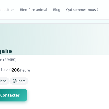
et sitter
Bien-être animal
Blog
Qui sommes-nous ?
alie
é (69460)
20€
(1 avis)
/heure
iens
Chats
Contacter