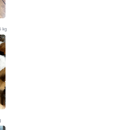
5 kg
g