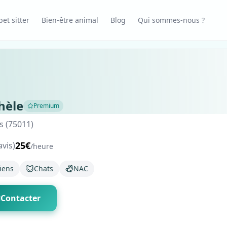
et sitter
Bien-être animal
Blog
Qui sommes-nous ?
hèle
Premium
s (75011)
25€
avis)
/heure
iens
Chats
NAC
Contacter