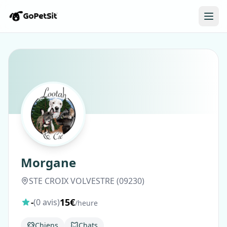
Morgane
STE CROIX VOLVESTRE (09230)
15€
-
(0 avis)
/heure
Chiens
Chats