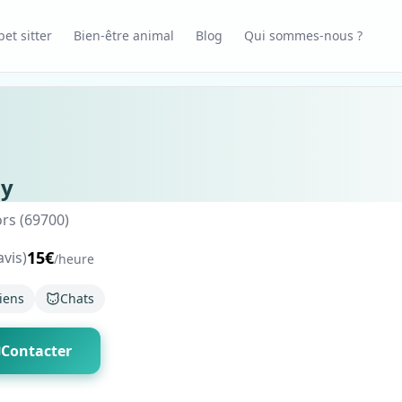
et sitter
Bien-être animal
Blog
Qui sommes-nous ?
ly
rs (69700)
15€
avis)
/heure
iens
Chats
Contacter