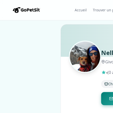
Accueil
Trouver un p
Nel
Givo
-
(0 
Ch