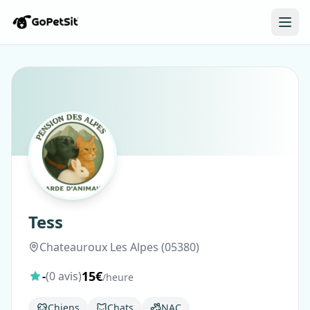
Tess
Chateauroux Les Alpes (05380)
15€
-
(0 avis)
/heure
Chiens
Chats
NAC