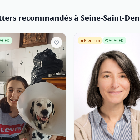
itters recommandés à Seine-Saint-Deni
ACED
Premium
ACACED