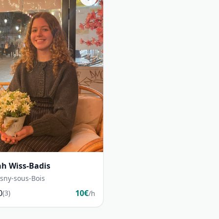
ah Wiss-Badis
sny-sous-Bois
0
10€
(3)
/h