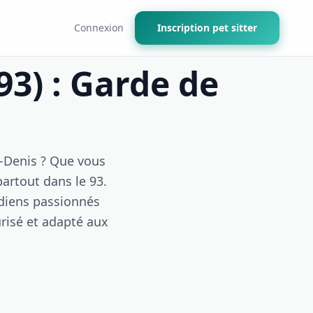
Connexion
Inscription pet sitter
93) : Garde de
C
t-Denis ? Que vous
partout dans le 93.
rdiens passionnés
urisé et adapté aux