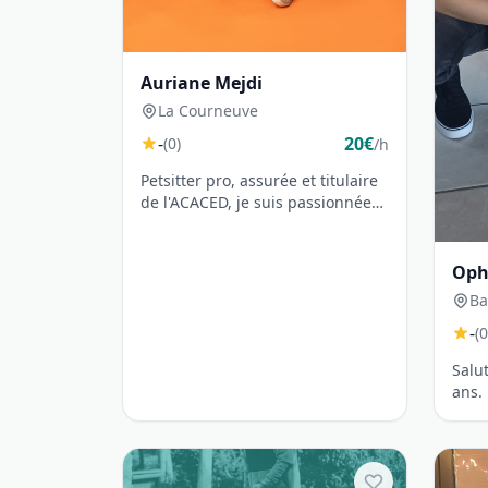
Auriane Mejdi
La Courneuve
-
20€
(0)
/h
Petsitter pro, assurée et titulaire
de l'ACACED, je suis passionnée
par le bien-être animal depuis t...
Oph
Ba
-
(0
Salut
ans.
occu
impo