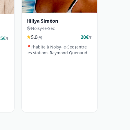
Hillya Siméon
Noisy-le-Sec
5.0
20€
(4)
/h
15€
/h
📍J’habite à Noisy-le-Sec (entre
les stations Raymond Quenaud
ligne 5 et Romainville Carnot
ligne 11)...