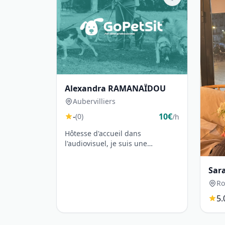
Alexandra RAMANAÏDOU
Aubervilliers
-
10€
(0)
/h
Hôtesse d'accueil dans
l'audiovisuel, je suis une
amoureuse des animaux 🥰 J'ai 4
chats âgés de 3 à 1...
Sar
Ro
5.