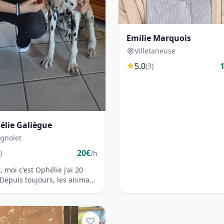
Emilie Marquois
Villetaneuse
5.0
(3)
élie Galiègue
gnolet
20€
)
/h
, moi c'est Ophélie j'ai 20
 Depuis toujours, les animaux
pent une place très
rtan...