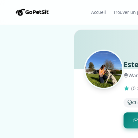
Accueil
Trouver un p
Este
Warl
-
(0 
Ch