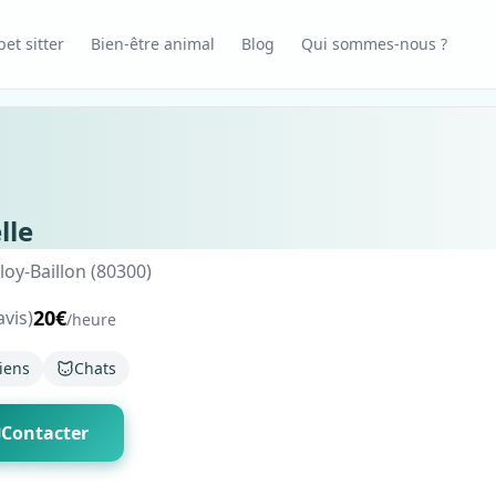
et sitter
Bien-être animal
Blog
Qui sommes-nous ?
lle
oy-Baillon (80300)
20€
avis)
/heure
iens
Chats
Contacter