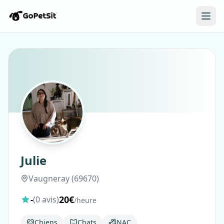
Julie
Vaugneray (69670)
20€
-
(0 avis)
/heure
Chiens
Chats
NAC