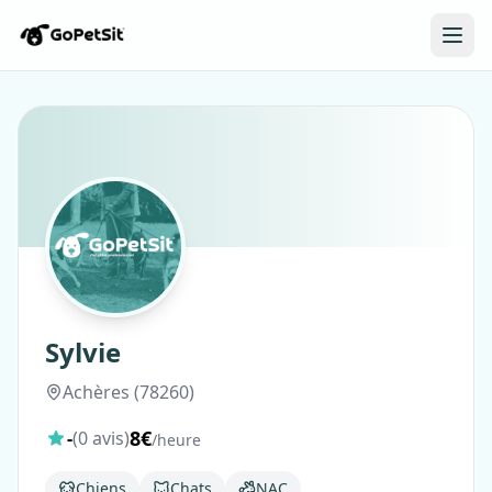
Sylvie
Achères (78260)
8€
-
(0 avis)
/heure
Chiens
Chats
NAC