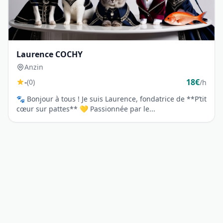
Laurence COCHY
Anzin
-
18€
(0)
/h
🐾 Bonjour à tous ! Je suis Laurence, fondatrice de **P’tit
cœur sur pattes** 💛 Passionnée par le...